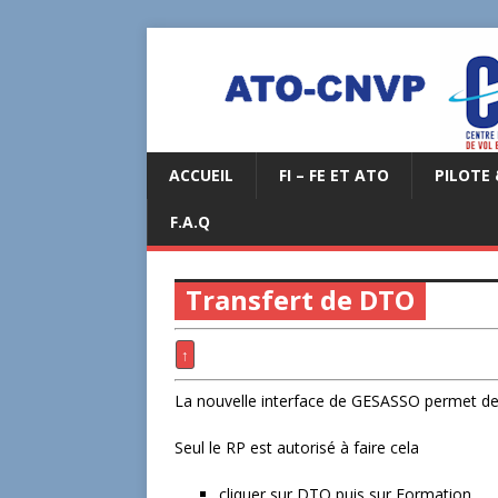
ACCUEIL
FI – FE ET ATO
PILOTE 
F.A.Q
Transfert de DTO
↑
La nouvelle interface de GESASSO permet de 
Seul le RP est autorisé à faire cela
cliquer sur DTO puis sur Formation