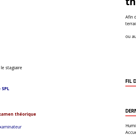
t
Afin 
terra
ou au
le stagiaire
FIL 
 SPL
DERN
xamen théorique
Humid
examinateur
Accue