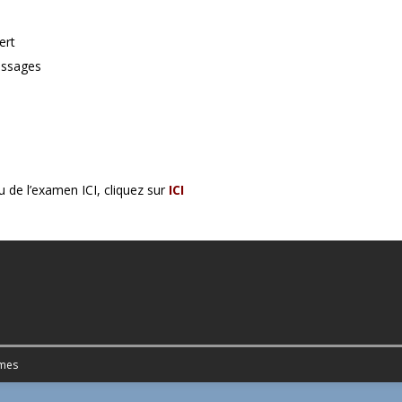
ert
assages
 de l’examen ICI, cliquez sur
ICI
mes