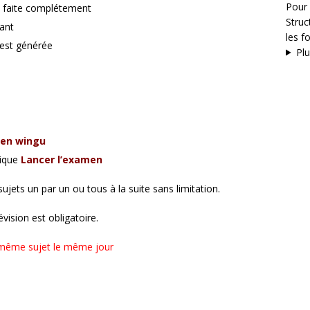
Pour 
st faite complétement
Stru
ant
les f
est générée
Plu
men wingu
lique
Lancer l’examen
sujets un par un ou tous à la suite sans limitation.
vision est obligatoire.
le même sujet le même jour