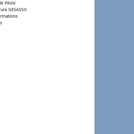
le Pilote
cture GESASSO
ormations
s