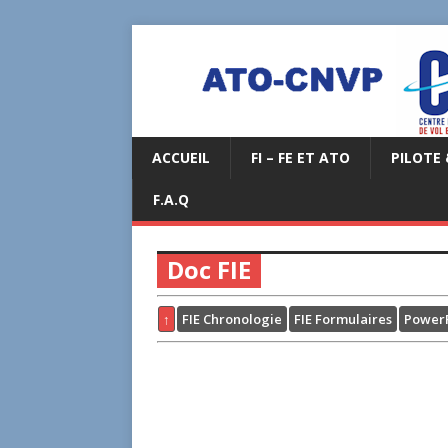
ACCUEIL
FI – FE ET ATO
PILOTE 
F.A.Q
Doc FIE
↑
FIE Chronologie
FIE Formulaires
PowerP