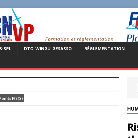
& SPL
DTO-WINGU-GESASSO
RÉGLEMENTATION
oints FIE(S)
HUM
Ri