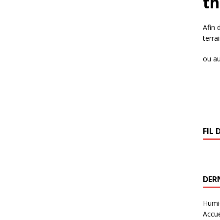
t
Afin 
terra
ou au
FIL 
DERN
Humid
Accue