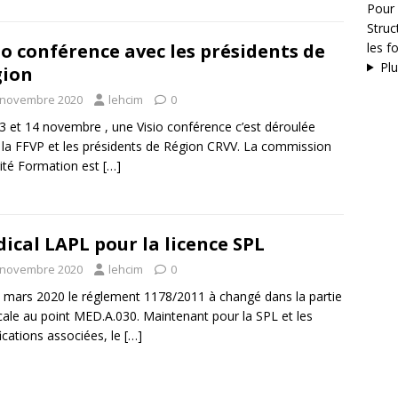
Pour 
Stru
les f
io conférence avec les présidents de
Plu
gion
 novembre 2020
lehcim
0
3 et 14 novembre , une Visio conférence c’est déroulée
 la FFVP et les présidents de Région CRVV. La commission
ité Formation est
[…]
ical LAPL pour la licence SPL
 novembre 2020
lehcim
0
 mars 2020 le réglement 1178/2011 à changé dans la partie
ale au point MED.A.030. Maintenant pour la SPL et les
fications associées, le
[…]