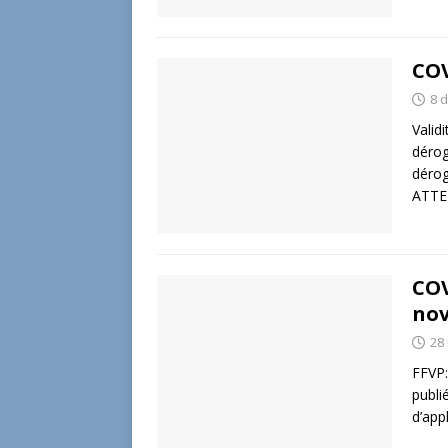
COV
8 
Valid
dérog
dérog
ATT
COV
nov
28
FFVP:
publi
d’app