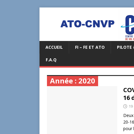
ACCUEIL
FI – FE ET ATO
PILOTE 
F.A.Q
Année :
2020
COV
16 
19
Deux 
20-16
pour 