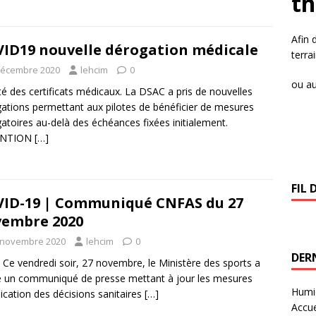
t
Afin 
ID19 nouvelle dérogation médicale
terra
décembre 2020
lehcim
0
ou au
ité des certificats médicaux. La DSAC a pris de nouvelles
ations permettant aux pilotes de bénéficier de mesures
atoires au-delà des échéances fixées initialement.
ENTION
[…]
FIL 
ID-19 | Communiqué CNFAS du 27
embre 2020
 novembre 2020
lehcim
0
DERN
 Ce vendredi soir, 27 novembre, le Ministère des sports a
é un communiqué de presse mettant à jour les mesures
Humid
lication des décisions sanitaires
[…]
Accue