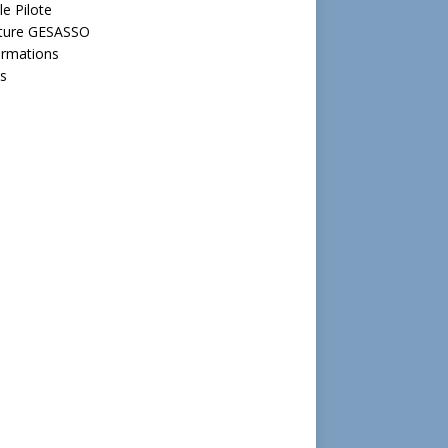
le Pilote
cture GESASSO
ormations
s