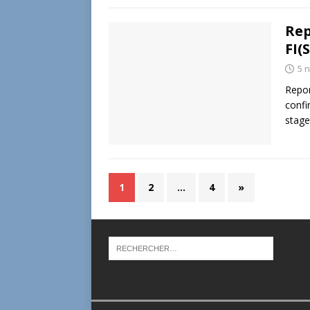
Rep
FI(
5 
Repor
confi
stage
1
2
…
4
»