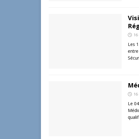
Vis
Ré
16
Les 1
entre
Sécur
Méd
16
Le 04
Médic
quali