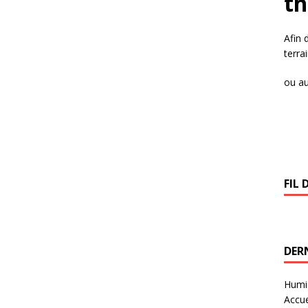
t
Afin 
terra
ou au
FIL 
DERN
Humid
Accue