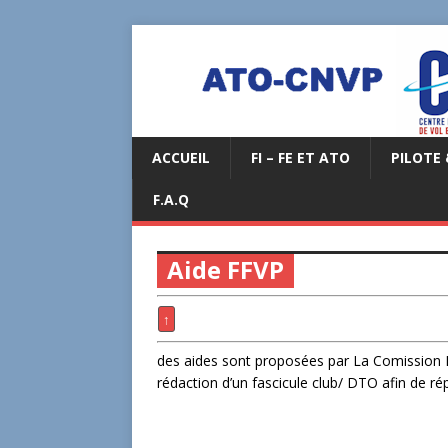
ACCUEIL
FI – FE ET ATO
PILOTE 
F.A.Q
Aide FFVP
↑
des aides sont proposées par La Comission F
rédaction d’un fascicule club/ DTO afin de r