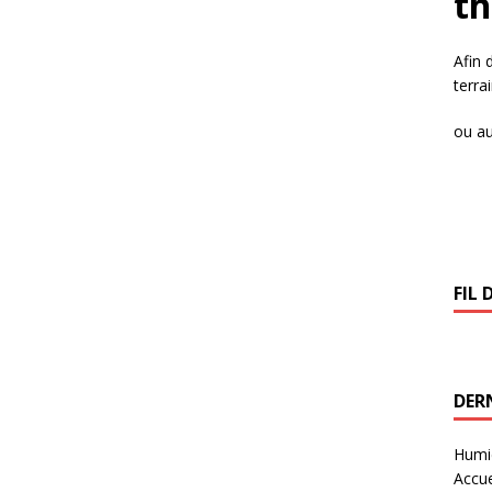
t
Afin 
terra
ou au
FIL 
DERN
Humid
Accue