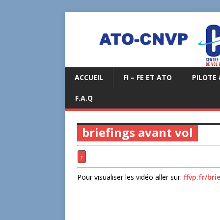
ACCUEIL
FI – FE ET ATO
PILOTE 
F.A.Q
briefings avant vol
↑
Pour visualiser les vidéo aller sur:
ffvp.fr/br