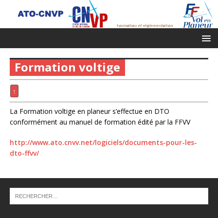
Formation voltige
↑
La Formation voltige en planeur s’effectue en DTO
conformément au manuel de formation édité par la FFVV
http://www.ato.cnvv.net/logiciels/documents-pour-les-
dto-ffvv/