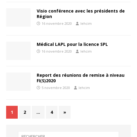
Visio conférence avec les présidents de
Région
16 novembre 2020
lehcim
Médical LAPL pour la licence SPL
16 novembre 2020
lehcim
Report des réunions de remise à niveau
FI(S)2020
5 novembre 2020
lehcim
1
2
…
4
»